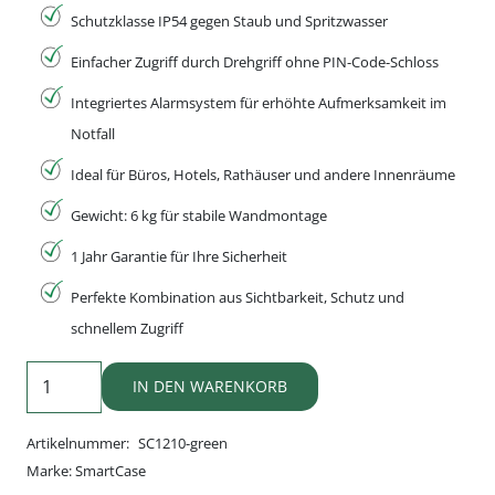
Schutzklasse IP54 gegen Staub und Spritzwasser
Einfacher Zugriff durch Drehgriff ohne PIN-Code-Schloss
Integriertes Alarmsystem für erhöhte Aufmerksamkeit im
Notfall
Ideal für Büros, Hotels, Rathäuser und andere Innenräume
Gewicht: 6 kg für stabile Wandmontage
1 Jahr Garantie für Ihre Sicherheit
Perfekte Kombination aus Sichtbarkeit, Schutz und
schnellem Zugriff
SmartCase
IN DEN WARENKORB
Innenwandkasten
(Grün)
Artikelnummer:
SC1210-green
Menge
Marke:
SmartCase