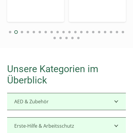
SmartCase
eis
Innenwandkasten (Grün)
:
904,00 €.
Unsere Kategorien im
Überblick
AED & Zubehör
Der SmartCase Innenwandkasten ist mehr als
Erste-Hilfe & Arbeitsschutz
nur ein Aufbewahrungsort für Ihren AED. Er ist