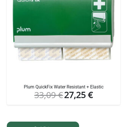
Plum QuickFix Water Resistant + Elastic
33,09
€
27,25
€
Ursprünglicher
Aktueller
Preis
Preis
war:
ist:
33,09 €
27,25 €.