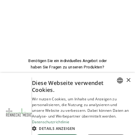
Benötigen Sie ein individuelles Angebot oder
haben Sie Fragen zu unseren Produkten?
×
Diese Webseite verwendet
Wir beraten Sie!
Cookies.
GERMAN
Wir nutzen Cookies, um Inhalte und Anzeigen zu
service@rennecke-medic.com
+49 1573 933272
personalisieren, die Nutzung zu analysieren und
ENGLISH
unsere Website zu verbessern. Dabei können Daten an
Analyse- und Werbepartner übermittelt werden.
Datenschutzrichtlinie
DETAILS ANZEIGEN