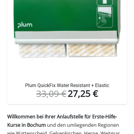
Plum QuickFix Water Resistant + Elastic
33,09
€
27,25
€
Ursprünglicher
Aktueller
Preis
Preis
war:
ist:
Willkommen bei Ihrer Anlaufstelle für Erste-Hilfe-
33,09 €
27,25 €.
Kurse in Bochum
und den umliegenden Regionen
wie Wattenscheid, Gelsenkirchen, Herne, Weitmar,