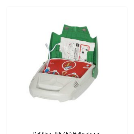
DefiSign LIFE AED Halbautomat