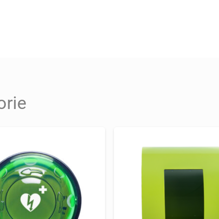
äglichen Gebrauch
nell und unkompliziert. Das klare Design und die intui
 verloren geht. Die blinkenden LED-Lichter leiten Ersth
ungszweck validiert
orie
standards und ist speziell für den Einsatz als AED-Au
hen ihn zur ersten Wahl für Einrichtungen, die auf Sic
erheitsaspekte: SixCase SC1330 A
 einem Gewicht von 12 kg bietet der SC1330 ausreic
ssigen Schutz vor Umwelteinflüssen, während das inte