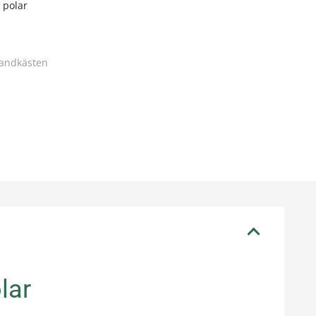
 polar
andkästen
lar