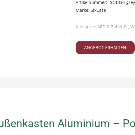
Artikelnummer:
SC1330-grey
Außenkasten
Marke:
SixCase
Aluminium
-
Kategorie:
AED & Zubehör
,
W
Polar
Menge
ANGEBOT ERHALTEN
ußenkasten Aluminium – Po