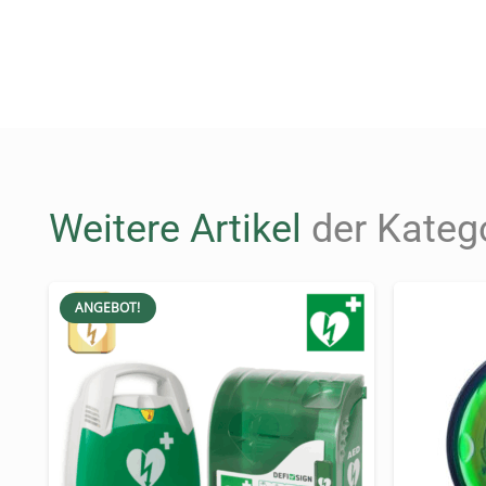
Einfache Bedienung für den t
Der Zugriff auf den AED ist im Ernstfall sch
auch in Stresssituationen keine wertvolle Zeit
Geprüft und für den Verwend
Weitere Artikel
der Kateg
Der SixCase SC1330 erfüllt höchste Qualitäts
Seine Zuverlässigkeit und Funktionalität mac
ANGEBOT!
Technische Details und Sich
Mit Abmessungen von H56 x B40 x T26 cm und
Die IP54-Schutzklasse gewährleistet zuverlä
Sicherheit sorgt.