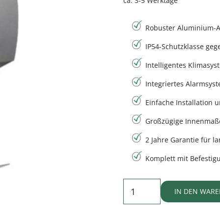
ca. 3-5 Werktage
Robuster Aluminium-A
IP54-Schutzklasse geg
Intelligentes Klimasy
Integriertes Alarmsys
Einfache Installation
Großzügige Innenmaße
2 Jahre Garantie für la
Komplett mit Befestig
SixCase
IN DEN WAR
SC1330
AED