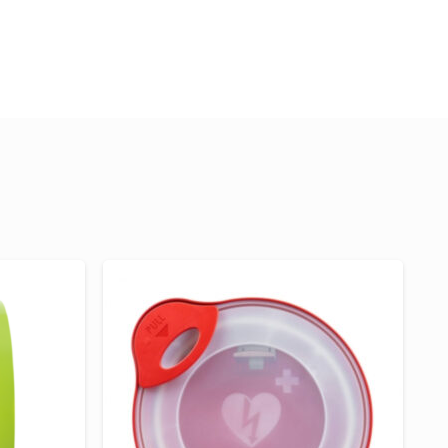
tive Öffnungsmechanik stellen sicher, dass
elfer zielsicher zum Defibrillator.
fbewahrungsort konzipiert und getestet.
herheit und Bereitschaft setzen.
ED Außenkasten
hend Platz für alle gängigen AED-Marken.
grierte Alarmsystem für zusätzliche