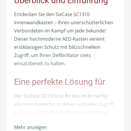
Überblick und Einführung
Entdecken Sie den SixCase SC1310
Innenwandkasten – Ihren unerschütterlichen
Verbündeten im Kampf um jede Sekunde!
Dieser hochmoderne AED-Kasten vereint
erstklassigen Schutz mit blitzschnellem
Zugriff, um Ihren Defibrillator stets
einsatzbereit zu halten.
Eine perfekte Lösung für
Der SixCase SC1310 ist Ihr Ass im Ärmel für
alle Innenbereiche, in denen schneller Zugriff
auf einen Defibrillator lebensentscheidend
sein kann. Ob in Bürogebäuden, Schulen,
Mehr anzeigen
Einkaufszentren oder Sportstätten – dieser