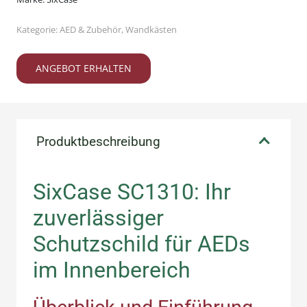
Schutzschild
Kategorie:
AED & Zubehör
,
Wandkästen
für
AEDs
ANGEBOT ERHALTEN
im
Innenbereich
Menge
Produktbeschreibung
SixCase SC1310: Ihr
zuverlässiger
Schutzschild für AEDs
im Innenbereich