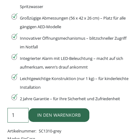
Spritzwasser
Großzügige Abmessungen (56 x 42 x 26 cm) – Platz für alle
gängigen AED-Modelle
Innovativer Öffnungsmechanismus – blitzschneller Zugriff
im Notfall
Integrierter Alarm mit LED-Beleuchtung – macht auf sich
aufmerksam, wenn’s drauf ankommt
Leichtgewichtige Konstruktion (nur 1 kg) – für kinderleichte
Installation
2 Jahre Garantie – für Ihre Sicherheit und Zufriedenheit
SixCase
IN DEN WARENKORB
SC1310:
Ihr
Artikelnummer:
SC1310-grey
zuverlässiger
Marke:
SixCase