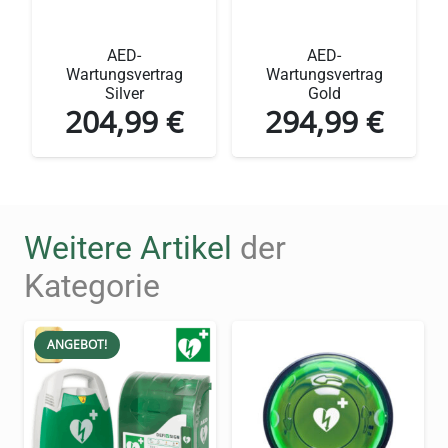
für erhöhte Aufmerksamkeit im Notfall
AED-
AED-
Leichtgewichtige Konstruktion (nur 1 kg)
Wartungsvertrag
Wartungsvertrag
für einfache Installation
Silver
Gold
204,99
€
294,99
€
Detaillierte
Produktbeschreibung:
SixCase SC1310
Weitere Artikel
der
Innenwandkasten
Kategorie
ANGEBOT!