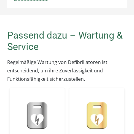
Kasten steht wie ein Fels in der Brandung und
gewährleistet optimalen Schutz sowie
blitzschnelle Verfügbarkeit Ihres AEDs.
Passend dazu – Wartung &
Die wichtigsten Vorteile auf
Service
einen Blick
Regelmäßige Wartung von Defibrillatoren ist
Robustes Gehäuse mit IP54-Schutzklasse
entscheidend, um ihre Zuverlässigkeit und
gegen Staub und Spritzwasser
Funktionsfähigkeit sicherzustellen.
Großzügige Abmessungen (56 x 42 x 26
cm) für alle gängigen AED-Modelle
Innovativer Öffnungsmechanismus mit
rotem Druckknopf für
sekundenschnellen Zugriff
Integrierter Alarm mit LED-Beleuchtung