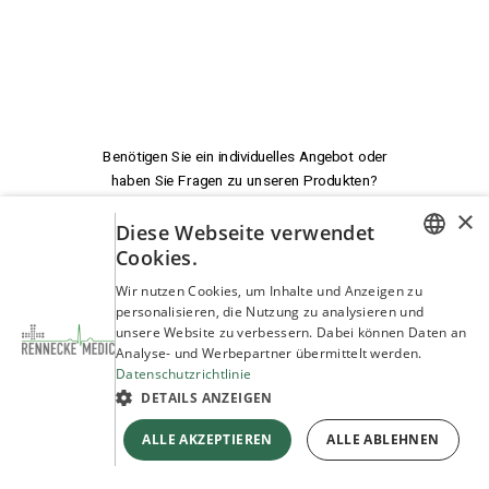
Benötigen Sie ein individuelles Angebot oder
haben Sie Fragen zu unseren Produkten?
×
Diese Webseite verwendet
Wir beraten Sie!
Cookies.
GERMAN
Wir nutzen Cookies, um Inhalte und Anzeigen zu
service@rennecke-medic.com
+49 1573 933272
personalisieren, die Nutzung zu analysieren und
ENGLISH
unsere Website zu verbessern. Dabei können Daten an
Analyse- und Werbepartner übermittelt werden.
Datenschutzrichtlinie
DETAILS ANZEIGEN
ALLE AKZEPTIEREN
ALLE ABLEHNEN