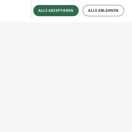
ALLE AKZEPTIEREN
ALLE ABLEHNEN
Sie haben Fragen?
Wir beraten Sie gerne!
Jetzt unverbindlich
Kontakt herstellen!
KONTAKTFORMULAR