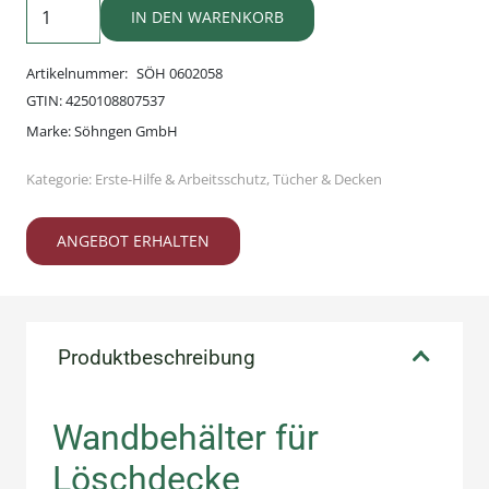
Wandbehälter
IN DEN WARENKORB
für
Löschdecke
Artikelnummer:
SÖH 0602058
Menge
GTIN:
4250108807537
Marke:
Söhngen GmbH
Kategorie:
Erste-Hilfe & Arbeitsschutz
,
Tücher & Decken
ANGEBOT ERHALTEN
Produktbeschreibung
Wandbehälter für
Löschdecke