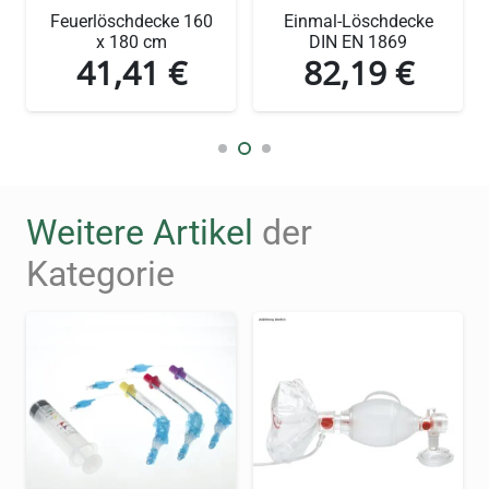
Wandbehälter für eine
Feuerlöschdecke 160
Einmal-Löschdecke
Löschdecke und erleben
x 180 cm
DIN EN 1869
41,41
€
82,19
€
Sie den Unterschied!
Weitere Artikel
der
Kategorie