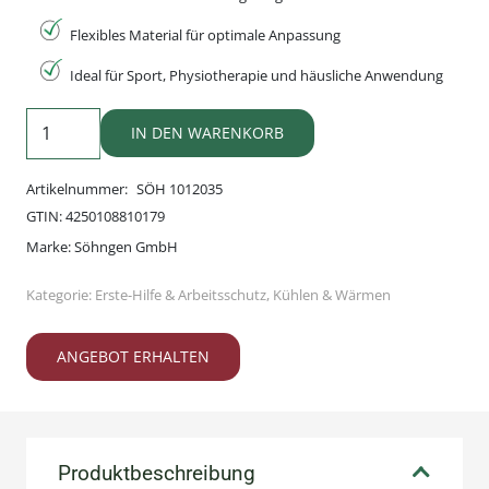
Flexibles Material für optimale Anpassung
Ideal für Sport, Physiotherapie und häusliche Anwendung
Thermo
IN DEN WARENKORB
Kalt-
Warm-
Artikelnummer:
SÖH 1012035
Kompresse
GTIN:
4250108810179
Menge
Marke:
Söhngen GmbH
Kategorie:
Erste-Hilfe & Arbeitsschutz
,
Kühlen & Wärmen
ANGEBOT ERHALTEN
Produktbeschreibung