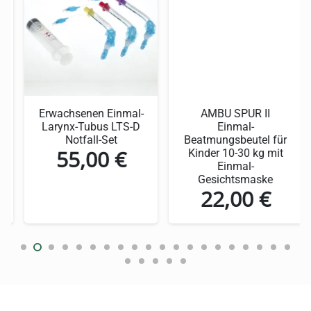
Einfache Anwendung
Hochwertige Materialien für lange
Haltbarkeit
Detaillierte
Produktbeschreibung:
Erwachsenen Einmal-
AMBU SPUR II
Larynx-Tubus LTS-D
Einmal-
Thermo Kalt/Warm-
Notfall-Set
Beatmungsbeutel für
55,00
€
Kinder 10-30 kg mit
Kompresse
Einmal-
Gesichtsmaske
22,00
€
Die Thermo Kalt/Warm-Kompresse bietet eine
innovative Methode zur Schmerzlinderung.
Dank des einzigartigen Designs kann sie
sowohl kalt als auch warm angewendet
werden, je nach Ihren individuellen
Bedürfnissen. Diese Flexibilität macht sie zu