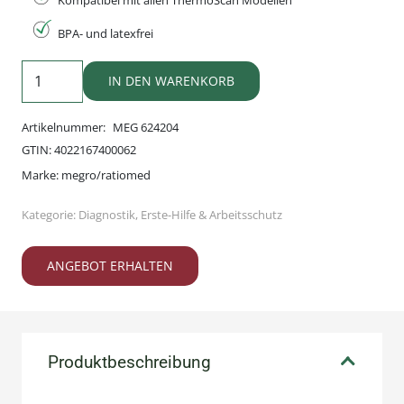
Kompatibel mit allen ThermoScan Modellen
BPA- und latexfrei
Schutzkappen
IN DEN WARENKORB
für
BRAUN
Artikelnummer:
MEG 624204
ThermoScan
GTIN:
4022167400062
Menge
Marke:
megro/ratiomed
Kategorie:
Diagnostik
,
Erste-Hilfe & Arbeitsschutz
ANGEBOT ERHALTEN
Produktbeschreibung