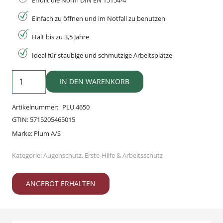
Erfüllt die Norm DIN EN 15154-4
Einfach zu öffnen und im Notfall zu benutzen
Hält bis zu 3,5 Jahre
Ideal für staubige und schmutzige Arbeitsplätze
Plum
IN DEN WARENKORB
Augenspülstation
mit
Artikelnummer:
PLU 4650
2
GTIN:
5715205465015
Flaschen
Marke:
Plum A/S
Menge
Kategorie:
Augenschutz
,
Erste-Hilfe & Arbeitsschutz
ANGEBOT ERHALTEN