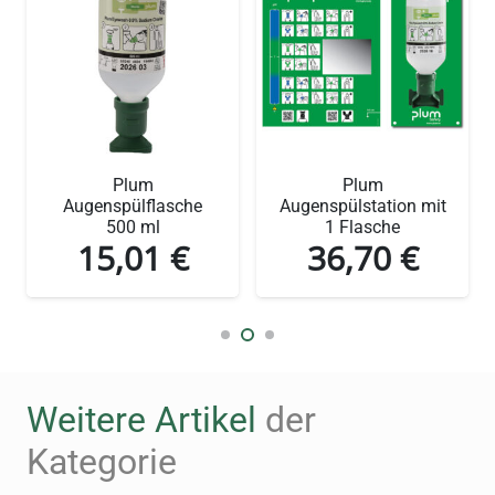
Plum
Plum
Augenspülflasche
Augenspülstation mit
500 ml
1 Flasche
15,01
€
36,70
€
Diese staubgeschützte Wandstation
aus
Polystyrol
enthält zwei 500-ml-Flaschen mit
Plum-Augenspüllösung (0,9% Natriumchlorid).
Sie garantiert einen schnellen und einfachen
Weitere Artikel
der
Zugriff in Notfällen und bietet eine effektive
Erste-Hilfe-Lösung für Arbeitsplätze, an denen
Kategorie
Staub und Schmutz vorherrschen.