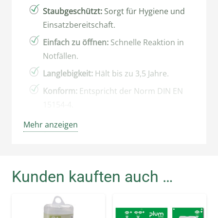
Staubgeschützt:
Sorgt für Hygiene und
Einsatzbereitschaft.
Einfach zu öffnen:
Schnelle Reaktion in
Notfällen.
Langlebigkeit:
Hält bis zu 3,5 Jahre.
Konform:
Entspricht der Norm DIN EN
15154-4.
Mehr anzeigen
Detaillierte
Produktbeschreibung:
Plum Augenspülstation mit
Kunden kauften auch …
2 Flaschen