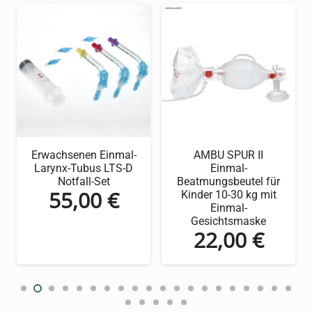
Fortschrittliche
Technologie für maximale
Effizienz
Das benutzerfreundliche
Design
der Station
gewährleistet im Notfall einen schnellen
Zugriff auf die Augenspülung und minimiert
Erwachsenen Einmal-
AMBU SPUR II
Larynx-Tubus LTS-D
Einmal-
die Reaktionszeit.
Notfall-Set
Beatmungsbeutel für
55,00
€
Kinder 10-30 kg mit
Einmal-
Hochwertige Materialien
Gesichtsmaske
22,00
€
für lange Haltbarkeit
Die Station ist aus strapazierfähigem
Polystyrol gefertigt und hält bis zu 3,5 Jahre
lang ihre Integrität und Einsatzbereitschaft