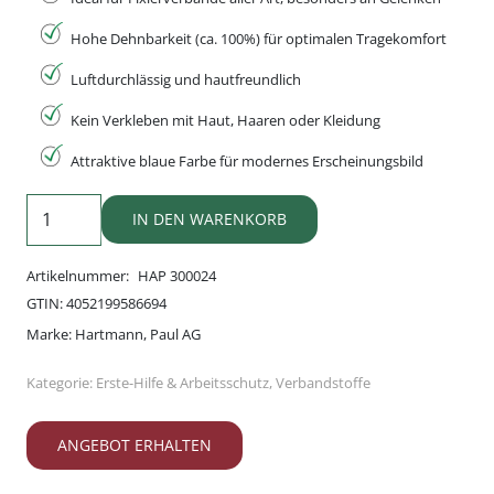
Hohe Dehnbarkeit (ca. 100%) für optimalen Tragekomfort
Luftdurchlässig und hautfreundlich
Kein Verkleben mit Haut, Haaren oder Kleidung
Attraktive blaue Farbe für modernes Erscheinungsbild
Peha-
IN DEN WARENKORB
haft
Color
Artikelnummer:
HAP 300024
Blau
GTIN:
4052199586694
Fixierbinde
Marke:
Hartmann, Paul AG
Menge
Kategorie:
Erste-Hilfe & Arbeitsschutz
,
Verbandstoffe
ANGEBOT ERHALTEN