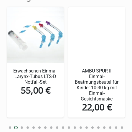
sie bestens geeignet.
Die wichtigsten Vorteile auf
einen Blick
Selbsthaftend und kohäsiv für sichere
Fixierung
Latexfrei – ideal für sensible Haut
Erwachsenen Einmal-
AMBU SPUR II
Larynx-Tubus LTS-D
Einmal-
Hohe Dehnbarkeit (ca. 100%) für
Notfall-Set
Beatmungsbeutel für
55,00
€
Kinder 10-30 kg mit
optimalen Sitz und Bewegungsfreiheit
Einmal-
Luftdurchlässig und hautfreundlich
Gesichtsmaske
22,00
€
Kein Verkleben mit Haut, Haaren oder
Kleidung
Attraktive blaue Farbe für ein modernes