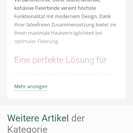
kohäsive Fixierbinde vereint höchste
Funktionalität mit modernem Design. Dank
ihrer latexfreien Zusammensetzung bietet sie
Ihnen maximale Hautverträglichkeit bei
optimaler Fixierung.
Eine perfekte Lösung für
Die Peha-haft Color Blau Fixierbinde ist ideal
für medizinisches Fachpersonal, Pflegekräfte
Mehr anzeigen
und Patienten, die eine zuverlässige und
komfortable Fixierung benötigen. Sie eignet
sich hervorragend für Fixierverbände aller Art,
Weitere Artikel
der
insbesondere an Gelenken sowie an runden
und konischen Körperteilen. Auch zur
Kategorie
Fixierung von Polstermaterial und Kanülen ist