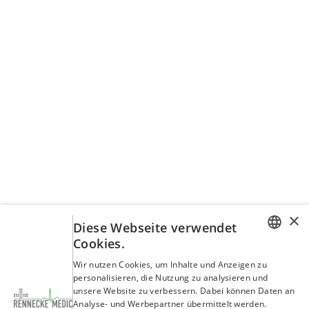
Ja, die Mikrobac Tissues Flowpack sind
dermatologisch getestet und auch für
empfindliche Haut geeignet.
Frage: Kann ich die Tücher auch auf
Oberflächen verwenden?
Ja, die Mikrobac Tissues Flowpack können
sowohl zur Reinigung von Händen als auch
zur Desinfektion von Oberflächen verwendet
werden. Sie sind besonders für
alkoholempfindliche Oberflächen und
×
Diese Webseite verwendet
Medizinprodukte geeignet.
Cookies.
GERMAN
Wir nutzen Cookies, um Inhalte und Anzeigen zu
Zusätzliche Informationen
personalisieren, die Nutzung zu analysieren und
ENGLISH
und Mehrwerte
unsere Website zu verbessern. Dabei können Daten an
Analyse- und Werbepartner übermittelt werden.