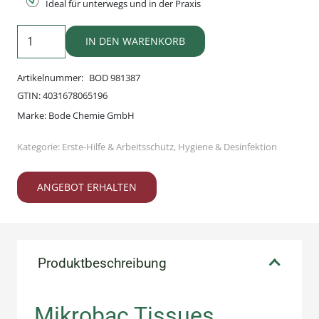
Ideal für unterwegs und in der Praxis
Mikrobac
IN DEN WARENKORB
Tissues
Flowpack
Artikelnummer:
BOD 981387
Menge
GTIN:
4031678065196
Marke:
Bode Chemie GmbH
Kategorie:
Erste-Hilfe & Arbeitsschutz
,
Hygiene & Desinfektion
ANGEBOT ERHALTEN
Produktbeschreibung
Mikrobac Tissues