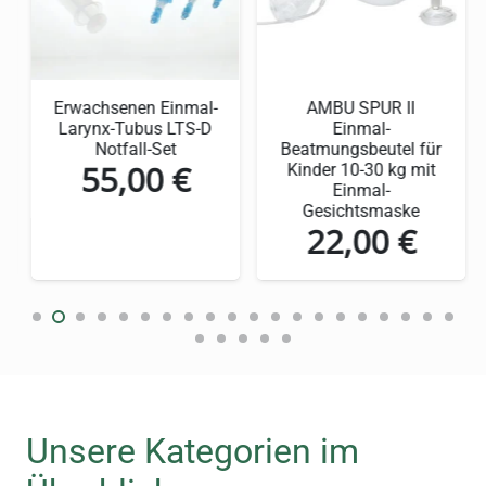
– Praktische Einzelverpackungen für
unterwegs
– Alkoholfrei und materialschonend
Erwachsenen Einmal-
AMBU SPUR II
Larynx-Tubus LTS-D
Einmal-
– Schnelle Wirkung nach nur 30 Sekunden
Notfall-Set
Beatmungsbeutel für
55,00
€
Kinder 10-30 kg mit
Einmal-
Detaillierte
Gesichtsmaske
22,00
€
Produktbeschreibung:
Mikrobac Tissues
Flowpack
Die Mikrobac Tissues Flowpack sind mit einer
speziellen Formel angereichert, die eine
effektive Reinigung und Desinfektion
Unsere Kategorien im
gewährleistet. Die Wirkstoffe Benzyl-C12-18-