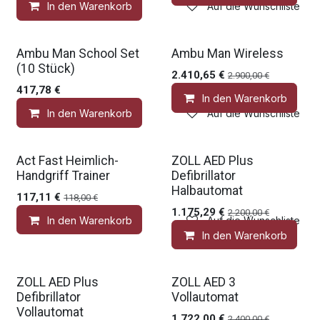
In den Warenkorb
Auf die Wunschliste
Gratis Zubehör
Gratis Zubehör
Ambu Man School Set
Ambu Man Wireless
(10 Stück)
2.410,65
€
2.900,00
€
417,78
€
In den Warenkorb
In den Warenkorb
Auf die Wunschliste
Medic Deal
Gratis Zubehör
Act Fast Heimlich-
ZOLL AED Plus
Handgriff Trainer
Defibrillator
Halbautomat
117,11
€
118,00
€
1.175,29
€
2.200,00
€
In den Warenkorb
Auf die Wunschliste
In den Warenkorb
Gratis Zubehör
Medic Deal
ZOLL AED Plus
ZOLL AED 3
Defibrillator
Vollautomat
Vollautomat
1.722,00
€
2.400,00
€