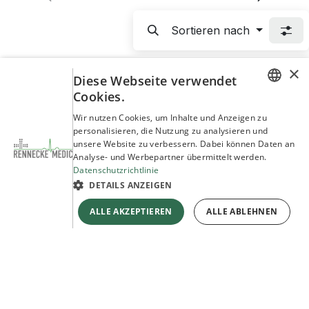
Sortieren nach
×
Diese Webseite verwendet
Cookies.
GERMAN
Wir nutzen Cookies, um Inhalte und Anzeigen zu
Partner und Referenzen
personalisieren, die Nutzung zu analysieren und
ENGLISH
unsere Website zu verbessern. Dabei können Daten an
Entdecken Sie unsere Marken und Partner
Analyse- und Werbepartner übermittelt werden.
Datenschutzrichtlinie
Mehr erfahren
DETAILS ANZEIGEN
ALLE AKZEPTIEREN
ALLE ABLEHNEN