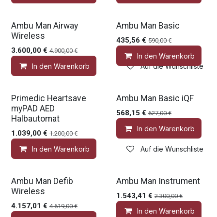
Gratis Zubehör
Gratis Zubehör
Ambu Man Airway
Ambu Man Basic
Wireless
435,56
€
590,00
€
3.600,00
€
4.900,00
€
In den Warenkorb
In den Warenkorb
Auf die Wunschliste
Gratis Zubehör
Gratis Zubehör
Primedic Heartsave
Ambu Man Basic iQF
myPAD AED
568,15
€
627,00
€
Halbautomat
In den Warenkorb
1.039,00
€
1.200,00
€
In den Warenkorb
Auf die Wunschliste
Gratis Zubehör
Gratis Zubehör
Ambu Man Defib
Ambu Man Instrument
Wireless
1.543,41
€
2.300,00
€
4.157,01
€
4.619,00
€
In den Warenkorb