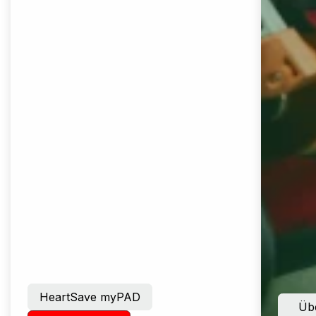
HeartSave myPAD
Übe