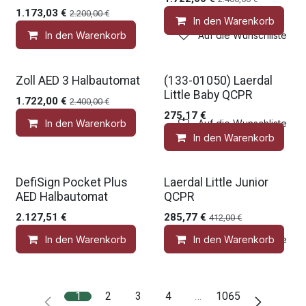
1.173,03
€
2.200,00
€
In den Warenkorb
In den Warenkorb
Auf die Wunschliste
Medic Deal
Gratis Zubehör
Zoll AED 3 Halbautomat
(133-01050) Laerdal
Little Baby QCPR
1.722,00
€
2.400,00
€
275,17
€
In den Warenkorb
Auf die Wunschliste
In den Warenkorb
Gratis Zubehör
Gratis Zubehör
DefiSign Pocket Plus
Laerdal Little Junior
AED Halbautomat
QCPR
2.127,51
€
285,77
€
412,00
€
In den Warenkorb
In den Warenkorb
Auf die Wunschliste
1
2
3
4
…
1065