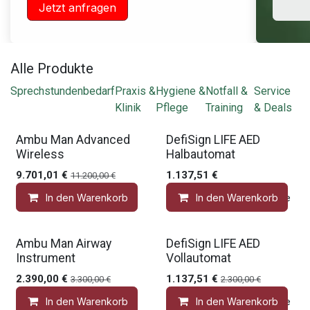
Jetzt anfragen
Alle Produkte
Sprechstundenbedarf
Praxis &
Hygiene &
Notfall &
Service
Klinik
Pflege
Training
& Deals
Gratis Zubehör
Gratis Zubehör
Ambu Man Advanced
DefiSign LIFE AED
Wireless
Halbautomat
9.701,01
€
1.137,51
€
11.200,00
€
In den Warenkorb
In den Warenkorb
Auf die Wunschliste
Gratis Zubehör
Gratis Zubehör
Ambu Man Airway
DefiSign LIFE AED
Instrument
Vollautomat
2.390,00
€
1.137,51
€
3.300,00
€
2.300,00
€
In den Warenkorb
In den Warenkorb
Auf die Wunschliste