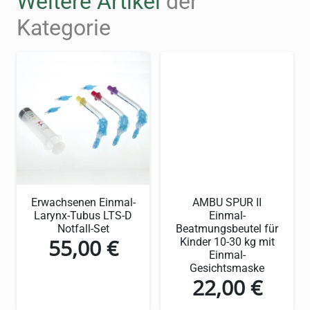
Weitere Artikel
der
Die wichtigsten Vorteile auf
Kategorie
einen Blick
Präzise Messung von
Sauerstoffsättigung (SpO2) und
Pulsfrequenz
Zweifarbiges OLED-Display für klare
Ablesbarkeit
Kompaktes, leichtes Design für maximale
Mobilität
Erwachsenen Einmal-
AMBU SPUR II
Larynx-Tubus LTS-D
Einmal-
Einfache Ein-Knopf-Bedienung für
Notfall-Set
Beatmungsbeutel für
55,00
€
Kinder 10-30 kg mit
mühelose Anwendung
Einmal-
Gesichtsmaske
Automatische Abschaltung nach 8
22,00
€
Sekunden für lange Batterielebensdauer