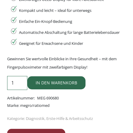
Kompakt und leicht – ideal für unterwegs
Einfache Ein-Knopf-Bedienung
Automatische Abschaltung für lange Batterielebensdauer
Geeignet für Erwachsene und Kinder
Gewinnen Sie wertvolle Einblicke in Ihre Gesundheit – mit dem
Fingerpulsoximeter mit zweifarbigem Display!
Fingerpulsoximeter
IN DEN WARENKORB
mit
zweifarbigem
Artikelnummer:
MEG 690680
Display
Marke:
megro/ratiomed
Menge
Kategorie:
Diagnostik
,
Erste-Hilfe & Arbeitsschutz