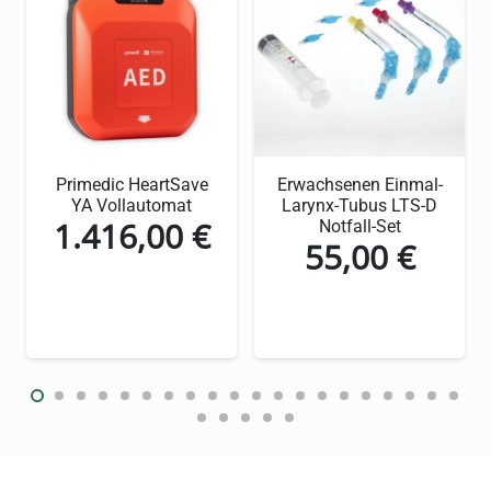
Sterile Verpackung gewährleistet
maximale Hygiene
Hohe Saugfähigkeit für effektive
Wundversorgung
Weiches und angenehmes Material für
Primedic HeartSave
Erwachsenen Einmal-
optimalen Komfort
YA Vollautomat
Larynx-Tubus LTS-D
1.416,00
€
Notfall-Set
Einfache Handhabung und Anwendung
55,00
€
ller
Vielseitig einsetzbar in verschiedenen
hygienischen Kontexten
 €.
Detaillierte
Produktbeschreibung: ES-
Kompressen steril 8-fach