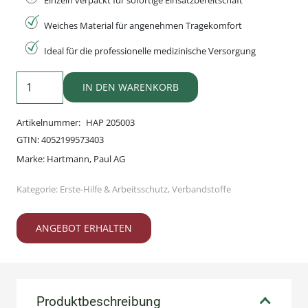
Einzeln verpackt für sofortige Einsatzbereitschaft
Weiches Material für angenehmen Tragekomfort
Ideal für die professionelle medizinische Versorgung
ES-
IN DEN WARENKORB
Kompressen
steril
Artikelnummer:
HAP 205003
8-
GTIN:
4052199573403
fach
Marke:
Hartmann, Paul AG
Menge
Kategorie:
Erste-Hilfe & Arbeitsschutz
,
Verbandstoffe
ANGEBOT ERHALTEN
Produktbeschreibung