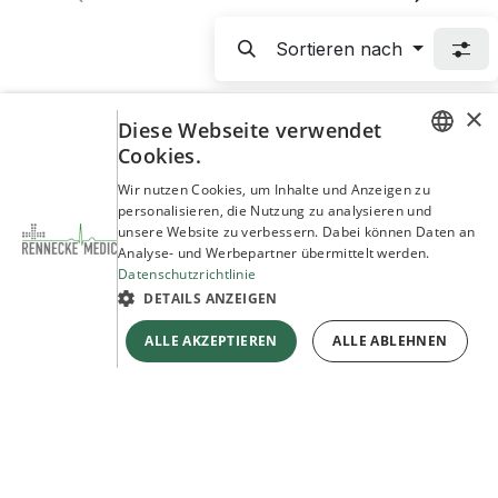
Sortieren nach
×
Diese Webseite verwendet
Cookies.
GERMAN
Wir nutzen Cookies, um Inhalte und Anzeigen zu
Partner und Referenzen
personalisieren, die Nutzung zu analysieren und
ENGLISH
unsere Website zu verbessern. Dabei können Daten an
Entdecken Sie unsere Marken und Partner
Analyse- und Werbepartner übermittelt werden.
Datenschutzrichtlinie
Mehr erfahren
DETAILS ANZEIGEN
ALLE AKZEPTIEREN
ALLE ABLEHNEN