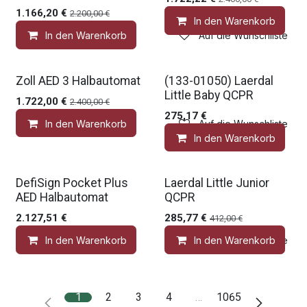
1.166,20
€
2.200,00
€
In den Warenkorb
In den Warenkorb
Auf die Wunschliste
Medic Deal
Gratis Zubehör
Zoll AED 3 Halbautomat
(133-01050) Laerdal
Little Baby QCPR
1.722,00
€
2.400,00
€
275,17
€
In den Warenkorb
Auf die Wunschliste
In den Warenkorb
Gratis Zubehör
Gratis Zubehör
DefiSign Pocket Plus
Laerdal Little Junior
AED Halbautomat
QCPR
2.127,51
€
285,77
€
412,00
€
In den Warenkorb
In den Warenkorb
Auf die Wunschliste
1
2
3
4
…
1065