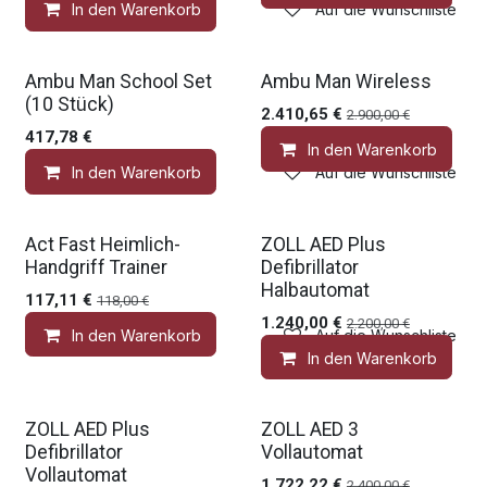
In den Warenkorb
Auf die Wunschliste
Gratis Zubehör
Gratis Zubehör
Ambu Man School Set
Ambu Man Wireless
(10 Stück)
2.410,65
€
2.900,00
€
417,78
€
In den Warenkorb
In den Warenkorb
Auf die Wunschliste
Medic Deal
Gratis Zubehör
Act Fast Heimlich-
ZOLL AED Plus
Handgriff Trainer
Defibrillator
Halbautomat
117,11
€
118,00
€
1.240,00
€
2.200,00
€
In den Warenkorb
Auf die Wunschliste
In den Warenkorb
Gratis Zubehör
Medic Deal
ZOLL AED Plus
ZOLL AED 3
Defibrillator
Vollautomat
Vollautomat
1.722,22
€
2.400,00
€