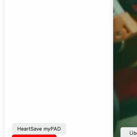
HeartSave myPAD
Übe