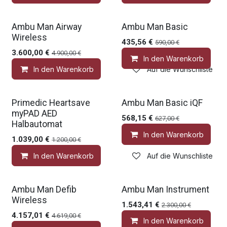
Gratis Zubehör
Gratis Zubehör
Ambu Man Airway
Ambu Man Basic
Wireless
435,56
€
590,00
€
3.600,00
€
4.900,00
€
In den Warenkorb
In den Warenkorb
Auf die Wunschliste
Gratis Zubehör
Gratis Zubehör
Primedic Heartsave
Ambu Man Basic iQF
myPAD AED
568,15
€
627,00
€
Halbautomat
In den Warenkorb
1.039,00
€
1.200,00
€
In den Warenkorb
Auf die Wunschliste
Gratis Zubehör
Gratis Zubehör
Ambu Man Defib
Ambu Man Instrument
Wireless
1.543,41
€
2.300,00
€
4.157,01
€
4.619,00
€
In den Warenkorb