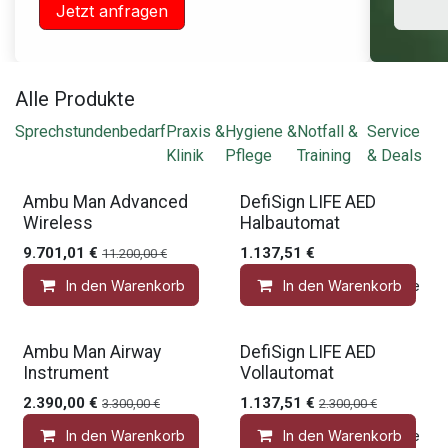
Jetzt anfragen
Alle Produkte
Sprechstundenbedarf
Praxis &
Hygiene &
Notfall &
Service
Klinik
Pflege
Training
& Deals
Gratis Zubehör
Gratis Zubehör
Ambu Man Advanced
DefiSign LIFE AED
Wireless
Halbautomat
9.701,01
€
1.137,51
€
11.200,00
€
In den Warenkorb
In den Warenkorb
Auf die Wunschliste
Gratis Zubehör
Gratis Zubehör
Ambu Man Airway
DefiSign LIFE AED
Instrument
Vollautomat
2.390,00
€
1.137,51
€
3.300,00
€
2.300,00
€
In den Warenkorb
In den Warenkorb
Auf die Wunschliste