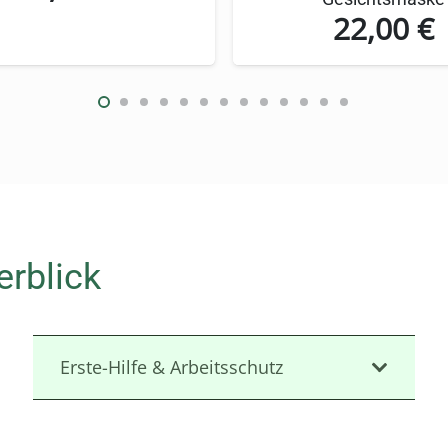
ange Haltbarkeit
22,00
€
ugt unser Beatmungsbeutel durch hochwertige, robust
n auch eine lange Haltbarkeit bei sachgemäßer Lage
 der Gesichtsform an und minimiert das Risiko von Dr
inmal-Beatmungsbeutel mit Maske G
e von einem durchdachten Design, das Ihre Arbeit er
erblick
öglicht eine ermüdungsfreie Anwendung auch über lä
 auf alle Komponenten, was in Notfallsituationen ents
Erste-Hilfe & Arbeitsschutz
äglichen Gebrauch
uitiv und erfordert keine komplizierte Einweisung. 