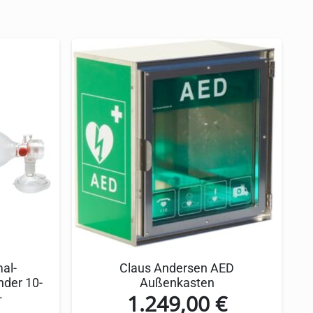
tmung. Mit einem Beatmungsvolumen von 550
imiert das Allergierisiko und gewährleistet
eine effektive und dichte Beatmung
er Beatmung, während der 3 Meter lange
effiziente Beatmung zu gewährleisten. Das
ftzufuhr. Die transparente Konstruktion des
von Vorteil ist.
al-
Claus Andersen AED
nder 10-
Außenkasten
1.249,00
€
-