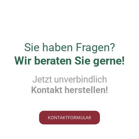
s schnell einsatzbereit sind. Die farbliche Kennzeic
iko von Anwendungsfehlern.
ungszweck validiert
Sie haben Fragen?
 3 erfüllt alle relevanten medizinischen Standards
Wir beraten Sie gerne!
fizienz in verschiedenen Einsatzszenarien zu gewährl
n die Sicherheit, ein qualitativ hochwertiges Produkt
Jetzt unverbindlich
Kontakt herstellen!
rheitsaspekte: Einmal-Beatmungsbe
r Kinder
KONTAKTFORMULAR
hs: 3 Meter