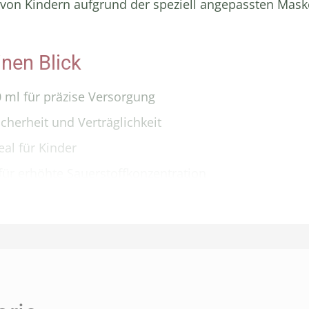
g von Kindern aufgrund der speziell angepassten Mas
inen Blick
ml für präzise Versorgung
cherheit und Verträglichkeit
al für Kinder
 für erhöhte Sauerstoffkonzentration
auch für Flexibilität im Einsatz
lter Tragetasche
bung: Einmal-Beatmungsbeutel mit 