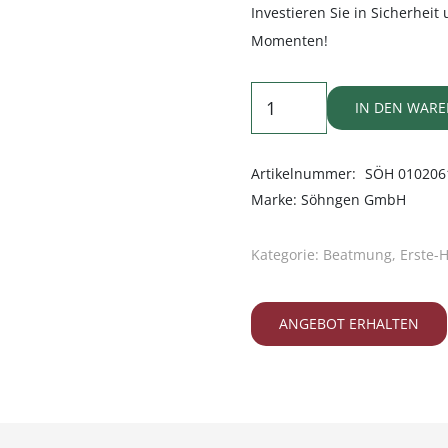
Investieren Sie in Sicherheit 
Momenten!
Einmal-
IN DEN WAR
Beatmungsbeutel
mit
Artikelnummer:
SÖH 010206
Maske
Marke:
Söhngen GmbH
Gr.
3
Kategorie:
Beatmung
,
Erste-H
Menge
ANGEBOT ERHALTEN