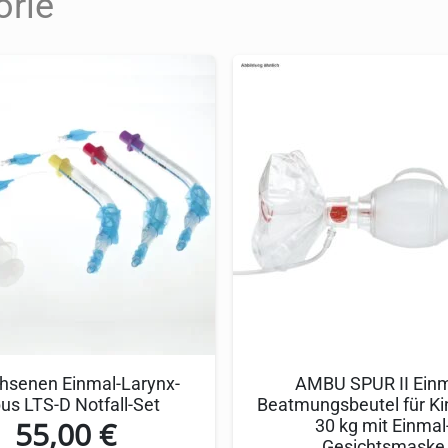
orie
. 3 ist ein Komplettset für die professionelle Bea
ndern abgestimmt. Der latexfreie Beatmungsbeutel min
ender.
ermöglicht eine optimale Passform für Kinder, was 
ervoirbeutel erhöht die Sauerstoffkonzentration bei d
sfreiheit im Einsatz bietet.
für maximale Effizienz
 nutzt modernste Technologie, um eine präzise und 
ungswiderstand und ermöglicht eine kontrollierte Lu
r Beatmung, was besonders in stressigen Situationen 
hsenen Einmal-Larynx-
AMBU SPUR II Einm
us LTS-D Notfall-Set
Beatmungsbeutel für Ki
55,00
€
30 kg mit Einmal
Gesichtsmaske