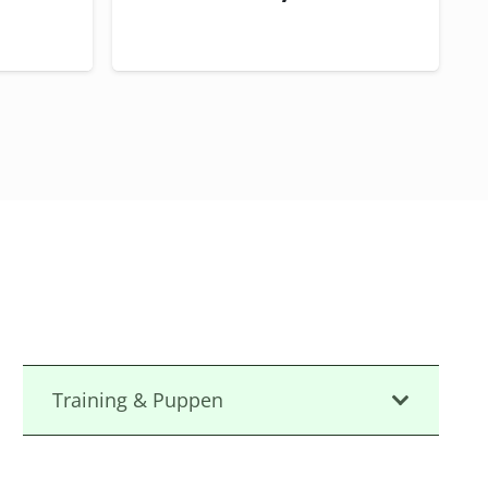
e Materialien. Die latexfreie Konstruktion
rung. Die Beatmungsmaske aus weichem,
uckstellen.
r. 3
leichtert. Die ergonomische Form des
ngere Zeiträume. Die klare Strukturierung
cheidend sein kann.
Training & Puppen
Der Zusammenbau des Sets ist