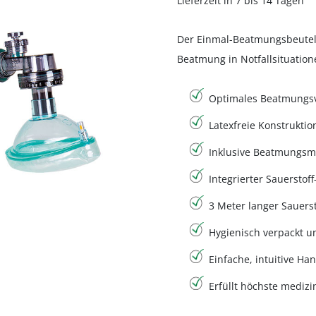
Lieferzeit in 7 bis 14 Tagen
Der Einmal-Beatmungsbeutel m
Beatmung in Notfallsituation
Optimales Beatmungsvo
Latexfreie Konstruktio
Inklusive Beatmungsma
Integrierter Sauerstoff
3 Meter langer Sauerst
Hygienisch verpackt un
Einfache, intuitive Ha
Erfüllt höchste mediz