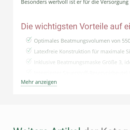
Besonders wertvoll ist er für die Versorgun
Die wichtigsten Vorteile auf e
Optimales Beatmungsvolumen von 550 
Latexfreie Konstruktion für maximale Si
Inklusive Beatmungsmaske Größe 3, ide
Integrierter Sauerstoff-Reservoirbeutel
Mehr anzeigen
3 Meter langer Sauerstoff-Anschlussschl
Hygienisch einzeln verpackt in versiege
Detaillierte Produktbeschrei