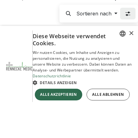
Sortieren nach
×
Diese Webseite verwendet
Cookies.
GERMAN
Wir nutzen Cookies, um Inhalte und Anzeigen zu
Partner und Referenzen
personalisieren, die Nutzung zu analysieren und
ENGLISH
unsere Website zu verbessern. Dabei können Daten an
Entdecken Sie unsere Marken und Partner
Analyse- und Werbepartner übermittelt werden.
Datenschutzrichtlinie
Mehr erfahren
DETAILS ANZEIGEN
ALLE AKZEPTIEREN
ALLE ABLEHNEN