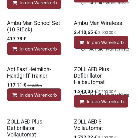
In den Warenkorb
Auf die Wunschliste
Gratis Zubehör
Gratis Zubehör
Ambu Man School Set
Ambu Man Wireless
(10 Stück)
2.410,65
€
2.900,00
€
417,78
€
In den Warenkorb
In den Warenkorb
Auf die Wunschliste
Medic Deal
Gratis Zubehör
Act Fast Heimlich-
ZOLL AED Plus
Handgriff Trainer
Defibrillator
Halbautomat
117,11
€
118,00
€
1.240,00
€
2.200,00
€
In den Warenkorb
Auf die Wunschliste
In den Warenkorb
Gratis Zubehör
Medic Deal
ZOLL AED Plus
ZOLL AED 3
Defibrillator
Vollautomat
Vollautomat
1.722,22
€
2.400,00
€