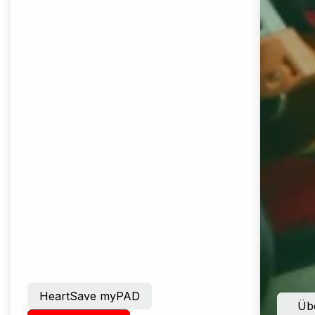
HeartSave myPAD
Übe