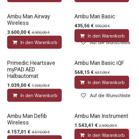
Gratis Zubehör
Gratis Zubehör
Ambu Man Airway
Ambu Man Basic
Wireless
435,56
€
590,00
€
3.600,00
€
4.900,00
€
In den Warenkorb
In den Warenkorb
Auf die Wunschliste
Gratis Zubehör
Gratis Zubehör
Primedic Heartsave
Ambu Man Basic iQF
myPAD AED
568,15
€
627,00
€
Halbautomat
In den Warenkorb
1.039,00
€
1.200,00
€
In den Warenkorb
Auf die Wunschliste
Gratis Zubehör
Gratis Zubehör
Ambu Man Defib
Ambu Man Instrument
Wireless
1.543,41
€
2.300,00
€
4.157,01
€
4.619,00
€
In den Warenkorb