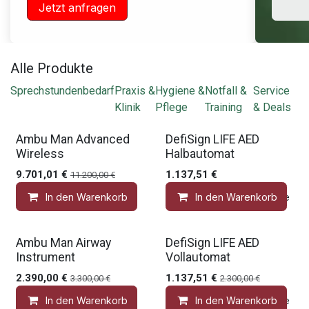
Jetzt anfragen
Alle Produkte
Sprechstundenbedarf
Praxis &
Hygiene &
Notfall &
Service
Klinik
Pflege
Training
& Deals
Gratis Zubehör
Gratis Zubehör
Ambu Man Advanced
DefiSign LIFE AED
Wireless
Halbautomat
9.701,01
€
1.137,51
€
11.200,00
€
In den Warenkorb
In den Warenkorb
Auf die Wunschliste
Gratis Zubehör
Gratis Zubehör
Ambu Man Airway
DefiSign LIFE AED
Instrument
Vollautomat
2.390,00
€
1.137,51
€
3.300,00
€
2.300,00
€
In den Warenkorb
In den Warenkorb
Auf die Wunschliste