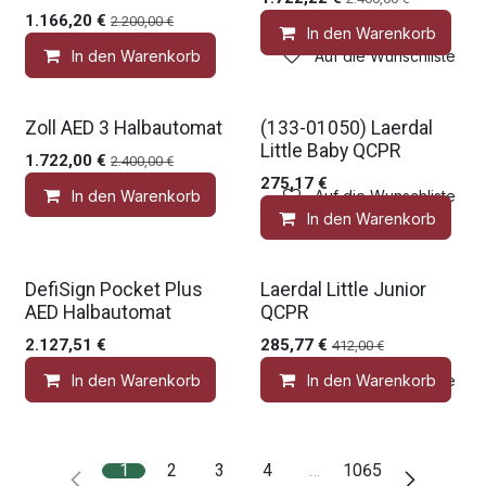
1.166,20
€
2.200,00
€
In den Warenkorb
In den Warenkorb
Auf die Wunschliste
Medic Deal
Gratis Zubehör
Zoll AED 3 Halbautomat
(133-01050) Laerdal
Little Baby QCPR
1.722,00
€
2.400,00
€
275,17
€
In den Warenkorb
Auf die Wunschliste
In den Warenkorb
Gratis Zubehör
Gratis Zubehör
DefiSign Pocket Plus
Laerdal Little Junior
AED Halbautomat
QCPR
2.127,51
€
285,77
€
412,00
€
In den Warenkorb
In den Warenkorb
Auf die Wunschliste
1
2
3
4
…
1065