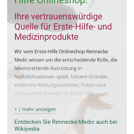
Hilfe Onlineshop:
Ihre vertrauenswürdige
Quelle für Erste-Hilfe- und
Medizinprodukte
Wir vom Erste-Hilfe Onlineshop Rennecke
Medic wissen um die entscheidende Rolle, die
lebensrettende Ausrüstung in
Notfallsituationen spielt. Unsere Gründer,
erfahrene Rettungssanitäter, haben eine
umfassende Auswahl an Erste-Hilfe-
Onlineshop-Artikeln, medizinischen Produkten
+ | mehr anzeigen
und Spezialausrüstung für Lebensretter,
Sanitäter und Notfallsanitäter
Entdecken Sie Rennecke-Medic auch bei
zusammengestellt.
Wikipedia