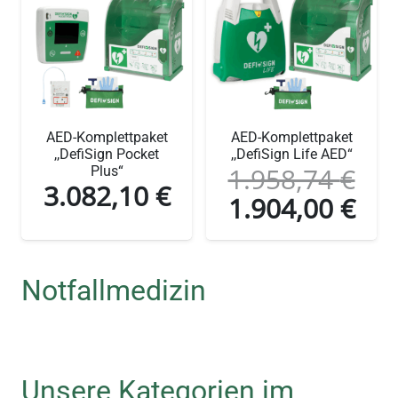
AED-Komplettpaket
AED-Komplettpaket
,,DefiSign Pocket
,,DefiSign Life AED“
1.958,74
€
Plus“
3.082,10
€
1.904,00
€
Ursprünglicher
Aktuel
Preis
Preis
war:
ist:
1.958,74 €
1.904,
Notfallmedizin
Unsere Kategorien im