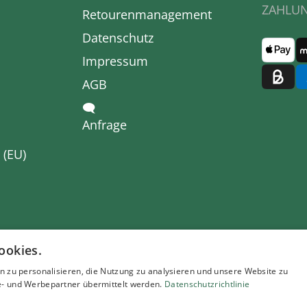
ZAHLU
Retourenmanagement
Datenschutz
Impressum
AGB
🗨
Anfrage
 (EU)
ookies.
ten
und ggf. Nachnahmegebühren, wenn nicht anders beschriebe
n zu personalisieren, die Nutzung zu analysieren und unsere Website zu
n für andere Länder und Informationen des Liefertermins siehe hie
- und Werbepartner übermittelt werden.
Datenschutzrichtlinie
n wir kostenlos