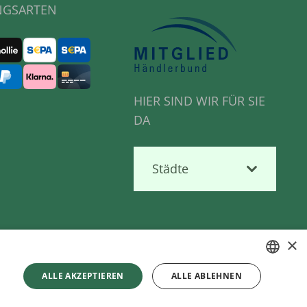
NGSARTEN
HIER SIND WIR FÜR SIE
DA
Städte
×
n
ALLE AKZEPTIEREN
ALLE ABLEHNEN
r:
Lieferzeiten
GERMAN