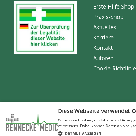
Erste-Hilfe Shop
Praxis-Shop
Aktuelles
Karriere
Kontakt
Autoren
Cookie-Richtlinie
Diese Webseite verwendet C
* Alle Preise inkl. gesetzl. Mehrwertsteuer zzgl.
Versandkos
Wir nutzen Cookies, um Inhalte und Anzeige
* Gilt für Lieferungen innerhalb Deutschlands. Lieferzeite
verbessern. Dabei können Daten an Analyse
* Ab einem Mindestbestellwert von
€
250,00 netto versende
DETAILS ANZEIGEN