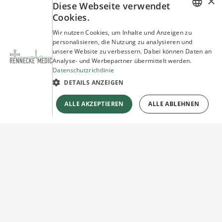
×
Diese Webseite verwendet
Cookies.
GERMAN
Wir nutzen Cookies, um Inhalte und Anzeigen zu
personalisieren, die Nutzung zu analysieren und
ENGLISH
unsere Website zu verbessern. Dabei können Daten an
Analyse- und Werbepartner übermittelt werden.
Datenschutzrichtlinie
DETAILS ANZEIGEN
ALLE AKZEPTIEREN
ALLE ABLEHNEN
Sie haben Fragen?
Wir beraten Sie gerne!
Jetzt unverbindlich
Kontakt herstellen!