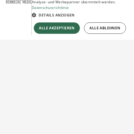
Analyse- und Werbepartner übermittelt werden.
Datenschutzrichtlinie
DETAILS ANZEIGEN
ALLE AKZEPTIEREN
ALLE ABLEHNEN
Sie haben Fragen?
Wir beraten Sie gerne!
Jetzt unverbindlich
Kontakt herstellen!
KONTAKTFORMULAR