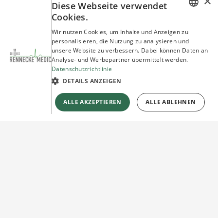
×
Diese Webseite verwendet
Cookies.
GERMAN
Wir nutzen Cookies, um Inhalte und Anzeigen zu
personalisieren, die Nutzung zu analysieren und
ENGLISH
unsere Website zu verbessern. Dabei können Daten an
Analyse- und Werbepartner übermittelt werden.
Datenschutzrichtlinie
DETAILS ANZEIGEN
ALLE AKZEPTIEREN
ALLE ABLEHNEN
Sie haben Fragen?
Wir beraten Sie gerne!
Jetzt unverbindlich
Kontakt herstellen!