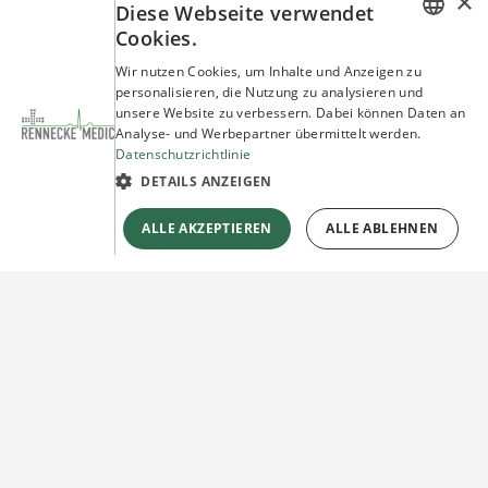
×
Diese Webseite verwendet
Cookies.
GERMAN
Wir nutzen Cookies, um Inhalte und Anzeigen zu
personalisieren, die Nutzung zu analysieren und
ENGLISH
unsere Website zu verbessern. Dabei können Daten an
Analyse- und Werbepartner übermittelt werden.
Datenschutzrichtlinie
DETAILS ANZEIGEN
ALLE AKZEPTIEREN
ALLE ABLEHNEN
Sie haben Fragen?
Wir beraten Sie gerne!
Jetzt unverbindlich
Kontakt herstellen!