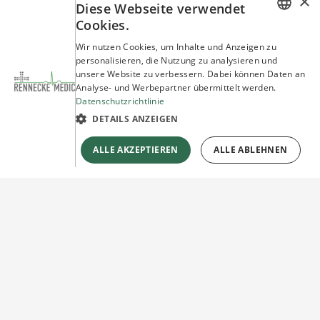
×
Diese Webseite verwendet
Cookies.
GERMAN
Wir nutzen Cookies, um Inhalte und Anzeigen zu
personalisieren, die Nutzung zu analysieren und
ENGLISH
unsere Website zu verbessern. Dabei können Daten an
Analyse- und Werbepartner übermittelt werden.
Datenschutzrichtlinie
DETAILS ANZEIGEN
ALLE AKZEPTIEREN
ALLE ABLEHNEN
Sie haben Fragen?
Wir beraten Sie gerne!
Jetzt unverbindlich
Kontakt herstellen!