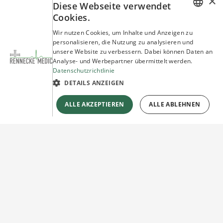
×
Diese Webseite verwendet
Cookies.
GERMAN
Wir nutzen Cookies, um Inhalte und Anzeigen zu
personalisieren, die Nutzung zu analysieren und
ENGLISH
unsere Website zu verbessern. Dabei können Daten an
Analyse- und Werbepartner übermittelt werden.
Datenschutzrichtlinie
DETAILS ANZEIGEN
ALLE AKZEPTIEREN
ALLE ABLEHNEN
Sie haben Fragen?
Wir beraten Sie gerne!
Jetzt unverbindlich
Kontakt herstellen!