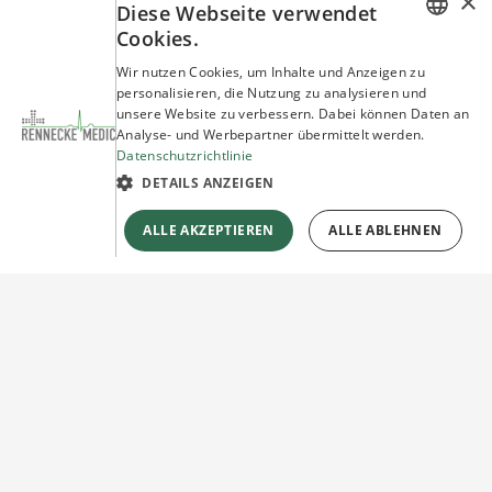
×
Diese Webseite verwendet
Cookies.
GERMAN
Wir nutzen Cookies, um Inhalte und Anzeigen zu
personalisieren, die Nutzung zu analysieren und
ENGLISH
unsere Website zu verbessern. Dabei können Daten an
Analyse- und Werbepartner übermittelt werden.
Datenschutzrichtlinie
DETAILS ANZEIGEN
ALLE AKZEPTIEREN
ALLE ABLEHNEN
Sie haben Fragen?
Wir beraten Sie gerne!
Jetzt unverbindlich
Kontakt herstellen!