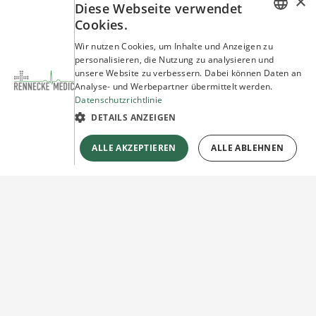
×
Diese Webseite verwendet
Cookies.
GERMAN
Wir nutzen Cookies, um Inhalte und Anzeigen zu
personalisieren, die Nutzung zu analysieren und
ENGLISH
unsere Website zu verbessern. Dabei können Daten an
Analyse- und Werbepartner übermittelt werden.
Datenschutzrichtlinie
DETAILS ANZEIGEN
ALLE AKZEPTIEREN
ALLE ABLEHNEN
Sie haben Fragen?
Wir beraten Sie gerne!
Jetzt unverbindlich
Kontakt herstellen!