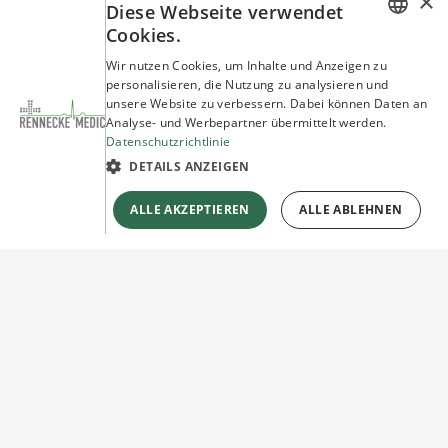
×
Diese Webseite verwendet
Cookies.
GERMAN
Wir nutzen Cookies, um Inhalte und Anzeigen zu
personalisieren, die Nutzung zu analysieren und
ENGLISH
unsere Website zu verbessern. Dabei können Daten an
Analyse- und Werbepartner übermittelt werden.
Datenschutzrichtlinie
DETAILS ANZEIGEN
ALLE AKZEPTIEREN
ALLE ABLEHNEN
Sie haben Fragen?
Wir beraten Sie gerne!
Jetzt unverbindlich
Kontakt herstellen!