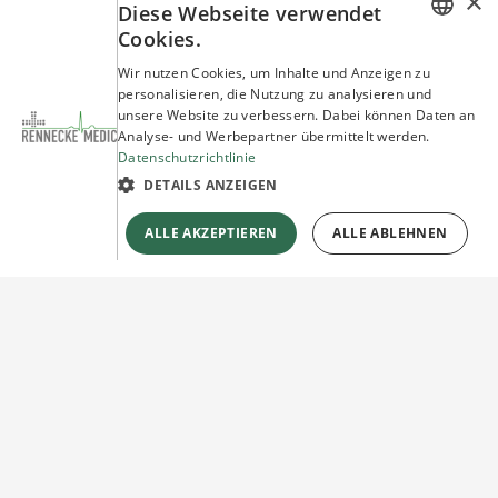
×
Diese Webseite verwendet
Cookies.
GERMAN
Wir nutzen Cookies, um Inhalte und Anzeigen zu
personalisieren, die Nutzung zu analysieren und
ENGLISH
unsere Website zu verbessern. Dabei können Daten an
Analyse- und Werbepartner übermittelt werden.
Datenschutzrichtlinie
DETAILS ANZEIGEN
ALLE AKZEPTIEREN
ALLE ABLEHNEN
Sie haben Fragen?
Wir beraten Sie gerne!
Jetzt unverbindlich
Kontakt herstellen!