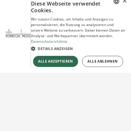
×
Diese Webseite verwendet
Cookies.
GERMAN
Wir nutzen Cookies, um Inhalte und Anzeigen zu
personalisieren, die Nutzung zu analysieren und
ENGLISH
unsere Website zu verbessern. Dabei können Daten an
Analyse- und Werbepartner übermittelt werden.
Datenschutzrichtlinie
DETAILS ANZEIGEN
ALLE AKZEPTIEREN
ALLE ABLEHNEN
Sie haben Fragen?
Wir beraten Sie gerne!
Jetzt unverbindlich
Kontakt herstellen!