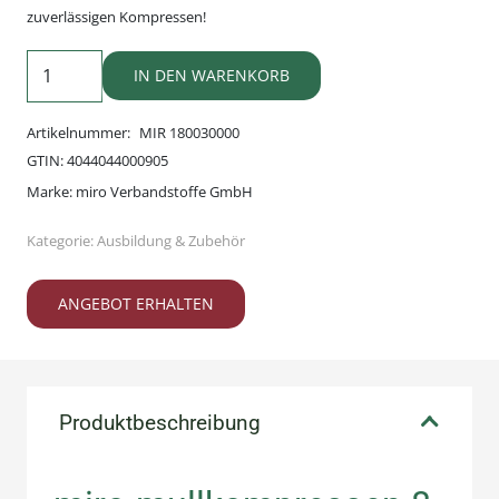
zuverlässigen Kompressen!
miro-
IN DEN WARENKORB
mullkompressen
8-
Artikelnummer:
MIR 180030000
fach,
GTIN:
4044044000905
unsteril,
Marke:
miro Verbandstoffe GmbH
10
Kategorie:
Ausbildung & Zubehör
x
10
ANGEBOT ERHALTEN
cm
(100
Stck.)
Menge
Produktbeschreibung