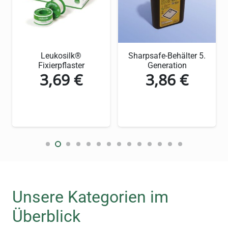
für optimale Saugfähigkeit
17-fädige Struktur nach DIN EN 14079 für
beste Qualität
Leukosilk®
Sharpsafe-Behälter 5.
Eingeschlagene Schnittkanten zur
Fixierpflaster
Generation
3,69
€
3,86
€
Vermeidung von Faserabgabe
Vielseitig einsetzbar für verschiedene
Wundversorgungsszenarien
Hautfreundliches und atmungsaktives
Material für optimalen Patientenkomfort
Praktische Packungsgröße mit 100 Stück
für effizientes Arbeiten
Unsere Kategorien im
Detaillierte
Überblick
Produktbeschreibung: