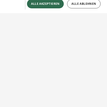
ALLE AKZEPTIEREN
ALLE ABLEHNEN
Sie haben Fragen?
Wir beraten Sie gerne!
Jetzt unverbindlich
Kontakt herstellen!
KONTAKTFORMULAR