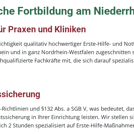
sche Fortbildung am Nieder
ür Praxen und Kliniken
igkeit qualitativ hochwertiger Erste-Hilfe- und Notfa
ein und in ganz Nordrhein-Westfalen zugeschnitten s
lifizierte Fachkräfte mit, die sich darauf spezialisi
ssicherung
ichtlinien und §132 Abs. a SGB V, was bedeutet, das
ssicherung in Ihrer Einrichtung leisten. Wir stellen s
ich 2 Stunden spezialisiert auf Erste-Hilfe-Maßnahmen