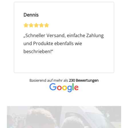
Stöbern Sie noch heute in unserem
benutzerfreundlichen Online-Shop und
Dennis
entdecken Sie, warum der Erste-Hilfe
Onlineshop von Rennecke-Medic die
bevorzugte Wahl für alle ist, denen es ernst
„Schneller Versand, einfache Zahlung
ist, Leben zu retten.
und Produkte ebenfalls wie
beschrieben!“
Basierend auf mehr als
230 Bewertungen