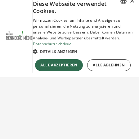
×
Diese Webseite verwendet
Cookies.
GERMAN
Wir nutzen Cookies, um Inhalte und Anzeigen zu
personalisieren, die Nutzung zu analysieren und
ENGLISH
unsere Website zu verbessern. Dabei können Daten an
Analyse- und Werbepartner übermittelt werden.
Datenschutzrichtlinie
DETAILS ANZEIGEN
ALLE AKZEPTIEREN
ALLE ABLEHNEN
Sie haben Fragen?
Wir beraten Sie gerne!
Jetzt unverbindlich
Kontakt herstellen!