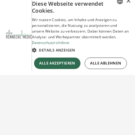
×
Diese Webseite verwendet
Cookies.
GERMAN
Wir nutzen Cookies, um Inhalte und Anzeigen zu
personalisieren, die Nutzung zu analysieren und
ENGLISH
unsere Website zu verbessern. Dabei können Daten an
Analyse- und Werbepartner übermittelt werden.
Datenschutzrichtlinie
DETAILS ANZEIGEN
ALLE AKZEPTIEREN
ALLE ABLEHNEN
Sie haben Fragen?
Wir beraten Sie gerne!
Jetzt unverbindlich
Kontakt herstellen!