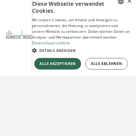
×
Diese Webseite verwendet
Cookies.
GERMAN
Wir nutzen Cookies, um Inhalte und Anzeigen zu
personalisieren, die Nutzung zu analysieren und
ENGLISH
unsere Website zu verbessern. Dabei können Daten an
Analyse- und Werbepartner übermittelt werden.
Datenschutzrichtlinie
DETAILS ANZEIGEN
ALLE AKZEPTIEREN
ALLE ABLEHNEN
Sie haben Fragen?
Wir beraten Sie gerne!
Jetzt unverbindlich
Kontakt herstellen!