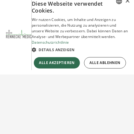
×
Diese Webseite verwendet
Cookies.
GERMAN
Wir nutzen Cookies, um Inhalte und Anzeigen zu
personalisieren, die Nutzung zu analysieren und
ENGLISH
unsere Website zu verbessern. Dabei können Daten an
Analyse- und Werbepartner übermittelt werden.
Datenschutzrichtlinie
DETAILS ANZEIGEN
ALLE AKZEPTIEREN
ALLE ABLEHNEN
Sie haben Fragen?
Wir beraten Sie gerne!
Jetzt unverbindlich
Kontakt herstellen!