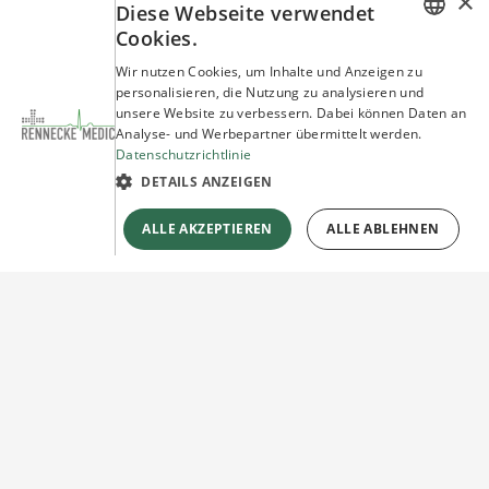
×
Diese Webseite verwendet
Cookies.
GERMAN
Wir nutzen Cookies, um Inhalte und Anzeigen zu
personalisieren, die Nutzung zu analysieren und
ENGLISH
unsere Website zu verbessern. Dabei können Daten an
Analyse- und Werbepartner übermittelt werden.
Datenschutzrichtlinie
DETAILS ANZEIGEN
ALLE AKZEPTIEREN
ALLE ABLEHNEN
Sie haben Fragen?
Wir beraten Sie gerne!
Jetzt unverbindlich
Kontakt herstellen!