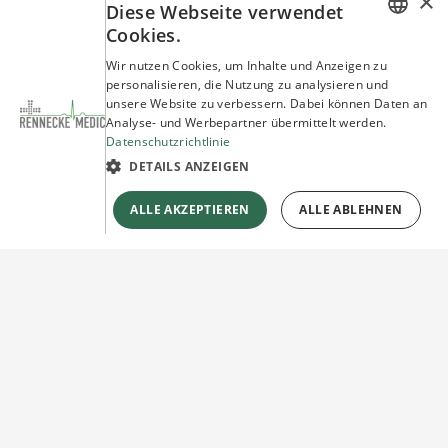
×
Diese Webseite verwendet
Cookies.
GERMAN
Wir nutzen Cookies, um Inhalte und Anzeigen zu
personalisieren, die Nutzung zu analysieren und
ENGLISH
unsere Website zu verbessern. Dabei können Daten an
Analyse- und Werbepartner übermittelt werden.
Datenschutzrichtlinie
DETAILS ANZEIGEN
ALLE AKZEPTIEREN
ALLE ABLEHNEN
Sie haben Fragen?
Wir beraten Sie gerne!
Jetzt unverbindlich
Kontakt herstellen!