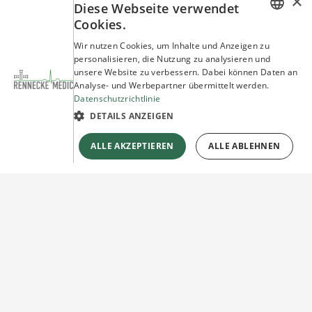
×
Diese Webseite verwendet
Cookies.
GERMAN
Wir nutzen Cookies, um Inhalte und Anzeigen zu
personalisieren, die Nutzung zu analysieren und
ENGLISH
unsere Website zu verbessern. Dabei können Daten an
Analyse- und Werbepartner übermittelt werden.
Datenschutzrichtlinie
DETAILS ANZEIGEN
ALLE AKZEPTIEREN
ALLE ABLEHNEN
Sie haben Fragen?
Wir beraten Sie gerne!
Jetzt unverbindlich
Kontakt herstellen!