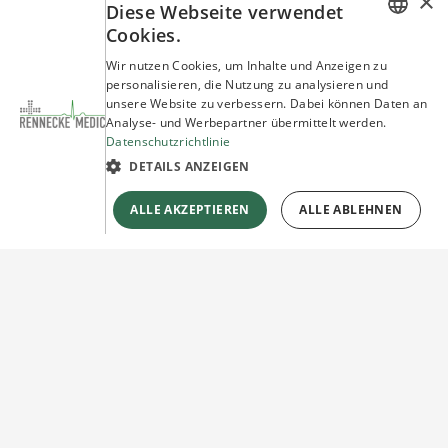
×
Diese Webseite verwendet
Cookies.
GERMAN
Wir nutzen Cookies, um Inhalte und Anzeigen zu
personalisieren, die Nutzung zu analysieren und
ENGLISH
unsere Website zu verbessern. Dabei können Daten an
Analyse- und Werbepartner übermittelt werden.
Datenschutzrichtlinie
DETAILS ANZEIGEN
ALLE AKZEPTIEREN
ALLE ABLEHNEN
Sie haben Fragen?
Wir beraten Sie gerne!
Jetzt unverbindlich
Kontakt herstellen!