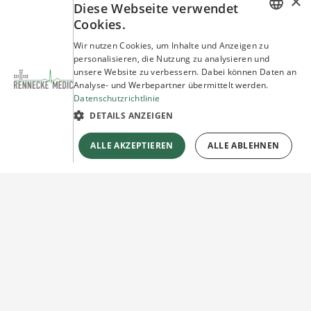
×
Diese Webseite verwendet
Cookies.
GERMAN
Wir nutzen Cookies, um Inhalte und Anzeigen zu
personalisieren, die Nutzung zu analysieren und
ENGLISH
unsere Website zu verbessern. Dabei können Daten an
Analyse- und Werbepartner übermittelt werden.
Datenschutzrichtlinie
DETAILS ANZEIGEN
ALLE AKZEPTIEREN
ALLE ABLEHNEN
Sie haben Fragen?
Wir beraten Sie gerne!
Jetzt unverbindlich
Kontakt herstellen!