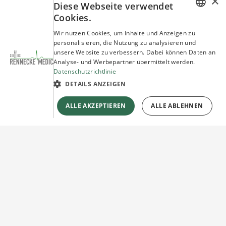
×
Diese Webseite verwendet
Cookies.
GERMAN
Wir nutzen Cookies, um Inhalte und Anzeigen zu
personalisieren, die Nutzung zu analysieren und
ENGLISH
unsere Website zu verbessern. Dabei können Daten an
Analyse- und Werbepartner übermittelt werden.
Datenschutzrichtlinie
DETAILS ANZEIGEN
ALLE AKZEPTIEREN
ALLE ABLEHNEN
Sie haben Fragen?
Wir beraten Sie gerne!
Jetzt unverbindlich
Kontakt herstellen!