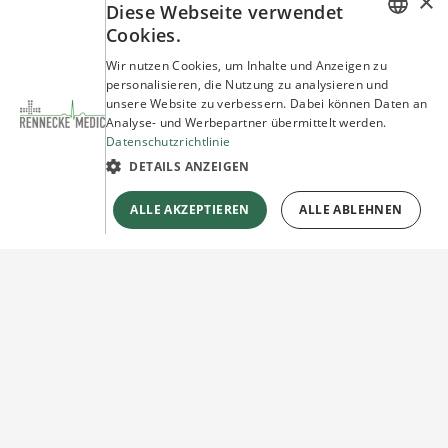
×
Diese Webseite verwendet
Cookies.
GERMAN
Wir nutzen Cookies, um Inhalte und Anzeigen zu
personalisieren, die Nutzung zu analysieren und
ENGLISH
unsere Website zu verbessern. Dabei können Daten an
Analyse- und Werbepartner übermittelt werden.
Datenschutzrichtlinie
DETAILS ANZEIGEN
ALLE AKZEPTIEREN
ALLE ABLEHNEN
Sie haben Fragen?
Wir beraten Sie gerne!
Jetzt unverbindlich
Kontakt herstellen!