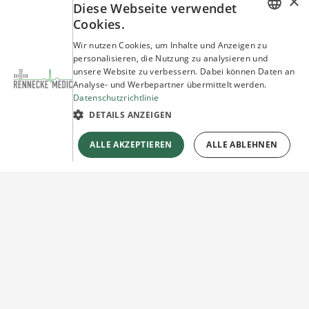
×
Diese Webseite verwendet
Cookies.
GERMAN
Wir nutzen Cookies, um Inhalte und Anzeigen zu
personalisieren, die Nutzung zu analysieren und
ENGLISH
unsere Website zu verbessern. Dabei können Daten an
Analyse- und Werbepartner übermittelt werden.
Datenschutzrichtlinie
DETAILS ANZEIGEN
ALLE AKZEPTIEREN
ALLE ABLEHNEN
Sie haben Fragen?
Wir beraten Sie gerne!
Jetzt unverbindlich
Kontakt herstellen!