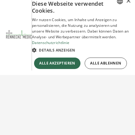
×
Diese Webseite verwendet
Cookies.
GERMAN
Wir nutzen Cookies, um Inhalte und Anzeigen zu
personalisieren, die Nutzung zu analysieren und
ENGLISH
unsere Website zu verbessern. Dabei können Daten an
Analyse- und Werbepartner übermittelt werden.
Datenschutzrichtlinie
DETAILS ANZEIGEN
ALLE AKZEPTIEREN
ALLE ABLEHNEN
Sie haben Fragen?
Wir beraten Sie gerne!
Jetzt unverbindlich
Kontakt herstellen!