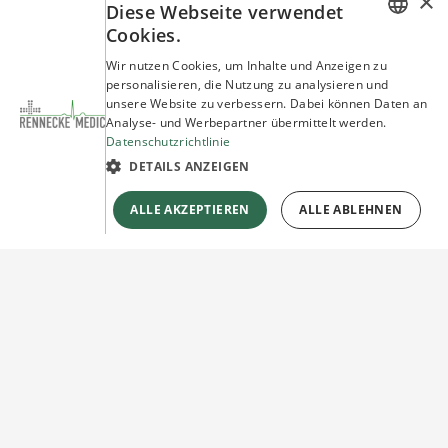
×
Diese Webseite verwendet
Cookies.
GERMAN
Wir nutzen Cookies, um Inhalte und Anzeigen zu
personalisieren, die Nutzung zu analysieren und
ENGLISH
unsere Website zu verbessern. Dabei können Daten an
Analyse- und Werbepartner übermittelt werden.
Datenschutzrichtlinie
DETAILS ANZEIGEN
ALLE AKZEPTIEREN
ALLE ABLEHNEN
Sie haben Fragen?
Wir beraten Sie gerne!
Jetzt unverbindlich
Kontakt herstellen!